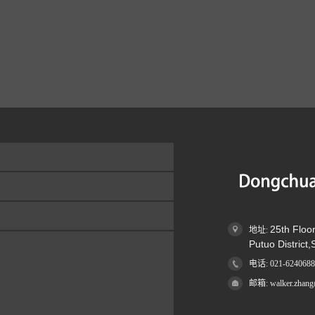
25th Floo
地址:
Putuo District
电话: 021-6240688
邮箱: walker.zhang