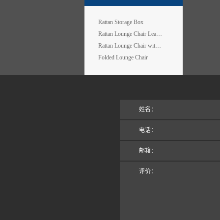
Rattan Storage Box
Rattan Lounge Chair Leaf Design
Rattan Lounge Chair with Wheels
Folded Lounge Chair
姓名：
电话：
邮箱：
评价：