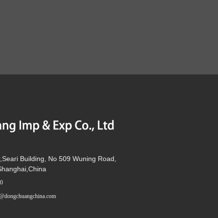
r,Seari Building, No 509 Wuning Road,
,Shanghai,China
0
@dongchuangchina.com